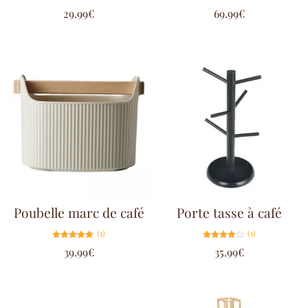
Note
Note
29.99
€
69.99
€
5.00
5.00
sur 5
sur 5
Poubelle marc de café
Porte tasse à café
(1)
(1)
Note
Note
39.99
€
35.99
€
5.00
4.00
sur 5
sur 5