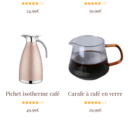
(2)
(2)
Note
Note
24.99
€
59.99
€
5.00
5.00
sur 5
sur 5
Pichet isotherme café
Carafe à café en verre
(1)
(3)
Note
Note
49.99
€
29.99
€
5.00
4.67
sur 5
sur 5