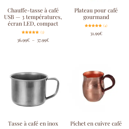
Chauffe-tasse à café
Plateau pour café
USB — 3 températures,
gourmand
écran LED, compact
(4)
Note
(3)
31.99
€
5.00
sur 5
Note
36.99
€
–
37.99
€
5.00
sur 5
Tasse à café en inox
Pichet en cuivre café