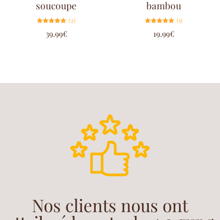
soucoupe
bambou
(2)
(1)
Note
Note
39.99
€
19.99
€
5.00
5.00
sur 5
sur 5
Nos clients nous ont