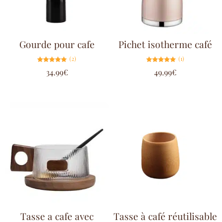
Gourde pour cafe
Pichet isotherme café
(2)
(1)
Note
Note
34.99
€
49.99
€
5.00
5.00
sur 5
sur 5
Tasse a cafe avec
Tasse à café réutilisable