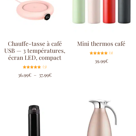
Chauffe-tasse à café
Mini thermos café
USB — 3 températures,
(1)
écran LED, compact
Note
39.99
€
5.00
sur 5
(3)
Note
36.99
€
–
37.99
€
5.00
sur 5