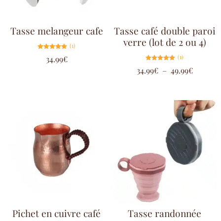
Tasse melangeur cafe
Tasse café double paroi
verre (lot de 2 ou 4)
(1)
Note
(1)
34.99
€
5.00
sur 5
Note
34.99
€
–
49.99
€
5.00
sur 5
Pichet en cuivre café
Tasse randonnée