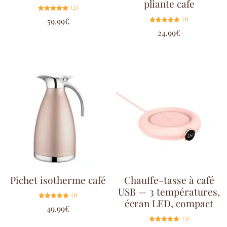
pliante cafe
(2)
Note
(1)
59.99
€
5.00
sur 5
Note
24.99
€
5.00
sur 5
Pichet isotherme café
Chauffe-tasse à café
USB — 3 températures,
(1)
écran LED, compact
Note
49.99
€
5.00
sur 5
(3)
Note