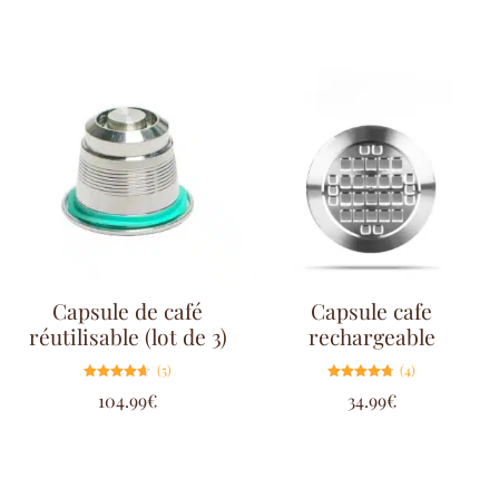
sur 5
sur 5
Capsule de café
Capsule cafe
réutilisable (lot de 3)
rechargeable
(5)
(4)
Note
Note
104.99
€
34.99
€
4.60
4.75
sur 5
sur 5