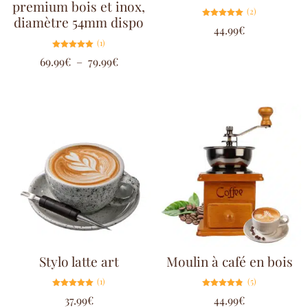
premium bois et inox,
(2)
diamètre 54mm dispo
Note
44.99
€
5.00
sur 5
(1)
Note
69.99
€
–
79.99
€
5.00
sur 5
Stylo latte art
Moulin à café en bois
(1)
(5)
Note
Note
37.99
€
44.99
€
5.00
4.80