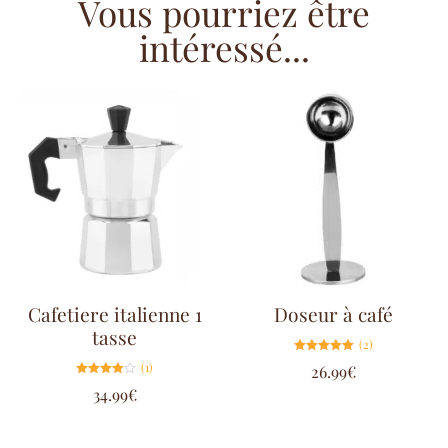
Vous pourriez être
intéressé...
Cafetiere italienne 1
Doseur à café
tasse
(2)
Note
(1)
26.99
€
5.00
sur 5
Note
34.99
€
4.00
sur 5