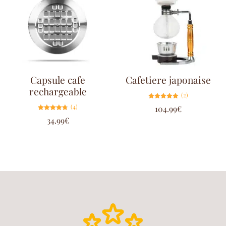
Capsule cafe
Cafetiere japonaise
rechargeable
(2)
Note
(4)
104.99
€
5.00
sur 5
Note
34.99
€
4.75
sur 5