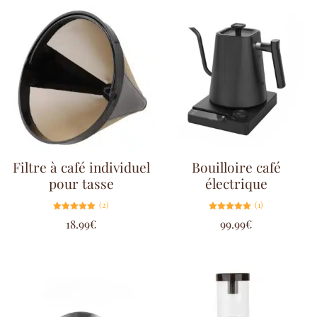
Filtre à café individuel
Bouilloire café
pour tasse
électrique
(2)
(1)
Note
Note
18.99
€
99.99
€
5.00
5.00
sur 5
sur 5