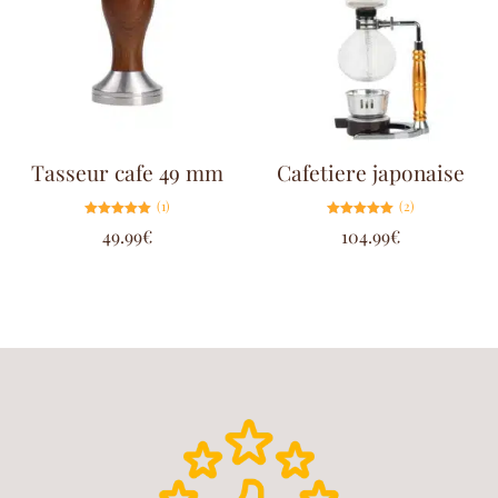
Tasseur cafe 49 mm
Cafetiere japonaise
(1)
(2)
Note
Note
49.99
€
104.99
€
5.00
5.00
sur 5
sur 5