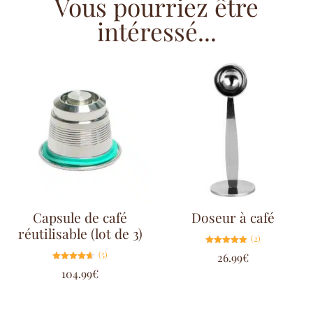
Vous pourriez être
intéressé...
Capsule de café
Doseur à café
réutilisable (lot de 3)
(2)
Note
(5)
26.99
€
5.00
sur 5
Note
104.99
€
4.60
sur 5