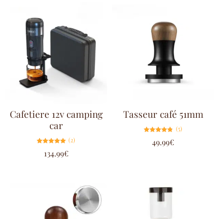
Cafetiere 12v camping
Tasseur café 51mm
car
(5)
Note
(2)
49.99
€
4.80
sur 5
Note
134.99
€
5.00
sur 5