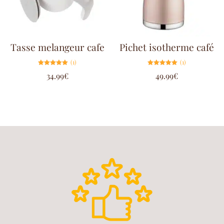
Tasse melangeur cafe
Pichet isotherme café
(1)
(1)
Note
Note
34.99
€
49.99
€
5.00
5.00
sur 5
sur 5