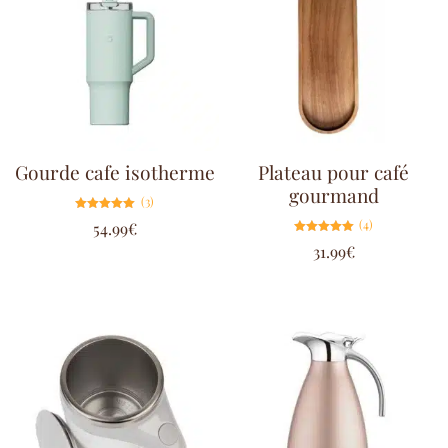
Gourde cafe isotherme
Plateau pour café
gourmand
(3)
Note
(4)
54.99
€
5.00
sur 5
Note
31.99
€
5.00
sur 5