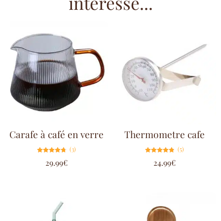
intéressé...
Carafe à café en verre
Thermometre cafe
(3)
(5)
Note
Note
29.99
€
24.99
€
4.67
4.80
sur 5
sur 5