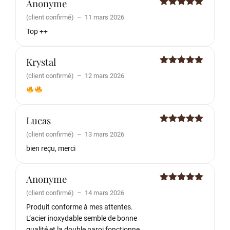
Anonyme
Note
5
sur
(client confirmé)
–
11 mars 2026
5
Top ++
Krystal
Note
5
sur
(client confirmé)
–
12 mars 2026
5
Lucas
Note
5
sur
(client confirmé)
–
13 mars 2026
5
bien reçu, merci
Anonyme
Note
5
sur
(client confirmé)
–
14 mars 2026
5
Produit conforme à mes attentes.
L’acier inoxydable semble de bonne
qualité et la double paroi fonctionne