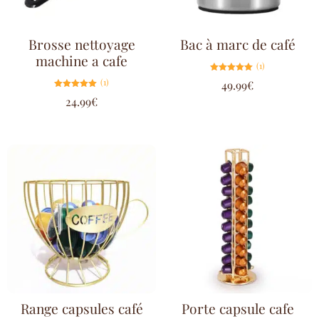
Brosse nettoyage
Bac à marc de café
machine a cafe
(1)
Note
(1)
49.99
€
5.00
sur 5
Note
24.99
€
5.00
sur 5
Range capsules café
Porte capsule cafe