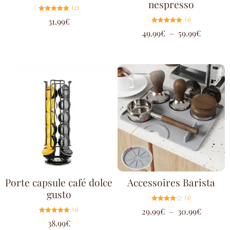
nespresso
(2)
Note
(1)
31.99
€
5.00
sur 5
Note
49.99
€
–
59.99
€
5.00
sur 5
Porte capsule café dolce
Accessoires Barista
gusto
(1)
Note
(1)
29.99
€
–
30.99
€
4.00
sur 5
Note
38.99
€
5.00
sur 5