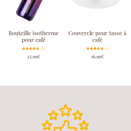
Bouteille isotherme
Couvercle pour tasse à
pour café
café
(2)
(1)
Note
Note
25.99
€
16.99
€
5.00
5.00
sur 5
sur 5