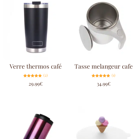
Verre thermos café
Tasse melangeur cafe
(2)
(1)
Note
Note
29.99
€
34.99
€
5.00
5.00
sur 5
sur 5