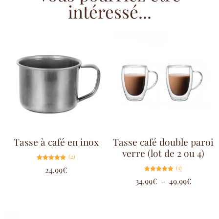
intéressé...
Tasse à café en inox
Tasse café double paroi
verre (lot de 2 ou 4)
(2)
Note
(1)
24.99
€
5.00
sur 5
Note
34.99
€
–
49.99
€
5.00
sur 5