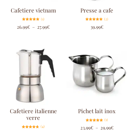
Cafetiere vietnam
Presse a cafe
(1)
(2)
Note
Note
26.99
€
–
27.99
€
39.99
€
5.00
5.00
sur 5
sur 5
Cafetiere italienne
Pichet lait inox
verre
(1)
Note
(4)
23.99
€
–
29.99
€
5.00