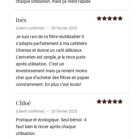
chaque utilisation, mais ça reste rapide.
Inès
Note
5
sur
(client confirmé)
–
20 février 2025
5
Je suis ravi de ce filtre réutilisable! Il
s’adapte parfaitement à ma cafetière
Chemex et donne un café délicieux.
L’entretien est simple, je le rince juste
après utilisation. C’est un
investissement mais ça revient moins
cher que d’acheter des filtres en papier
constamment. En plus c’est écolo!
Chloé
Note
5
sur
(client confirmé)
–
20 février 2025
5
Pratique et écologique. Seul bémol : il
faut bien le rincer après chaque
utilisation.