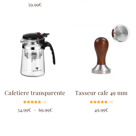
sur 5
Note
59.99
€
4.75
sur 5
Cafetiere transparente
Tasseur cafe 49 mm
(1)
(1)
Note
Note
54.99
€
–
69.99
€
49.99
€
5.00
5.00
sur 5
sur 5