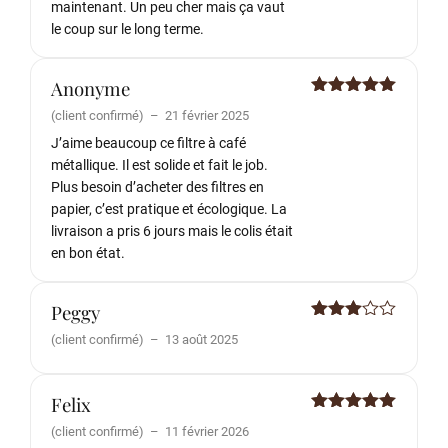
maintenant. Un peu cher mais ça vaut
le coup sur le long terme.
Anonyme
Note
5
sur
(client confirmé)
–
21 février 2025
5
J’aime beaucoup ce filtre à café
métallique. Il est solide et fait le job.
Plus besoin d’acheter des filtres en
papier, c’est pratique et écologique. La
livraison a pris 6 jours mais le colis était
en bon état.
Peggy
Note
3
(client confirmé)
–
13 août 2025
sur 5
Felix
Note
5
sur
(client confirmé)
–
11 février 2026
5