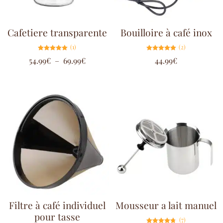
Cafetiere transparente
Bouilloire à café inox
(1)
(2)
Note
Note
54.99
€
–
69.99
€
44.99
€
5.00
5.00
sur 5
sur 5
Filtre à café individuel
Mousseur a lait manuel
pour tasse
(7)