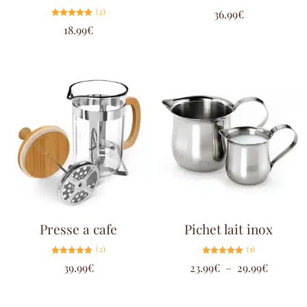
Note
(2)
36.99
€
4.71
sur 5
Note
18.99
€
5.00
sur 5
Presse a cafe
Pichet lait inox
(2)
(1)
Note
Note
39.99
€
23.99
€
–
29.99
€
5.00
5.00
sur 5
sur 5