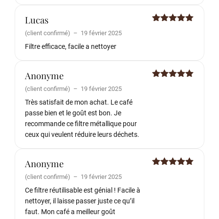
Lucas
Note
5
sur
(client confirmé)
–
19 février 2025
5
Filtre efficace, facile a nettoyer
Anonyme
Note
5
sur
(client confirmé)
–
19 février 2025
5
Très satisfait de mon achat. Le café
passe bien et le goût est bon. Je
recommande ce filtre métallique pour
ceux qui veulent réduire leurs déchets.
Anonyme
Note
5
sur
(client confirmé)
–
19 février 2025
5
Ce filtre réutilisable est génial ! Facile à
nettoyer, il laisse passer juste ce qu’il
faut. Mon café a meilleur goût