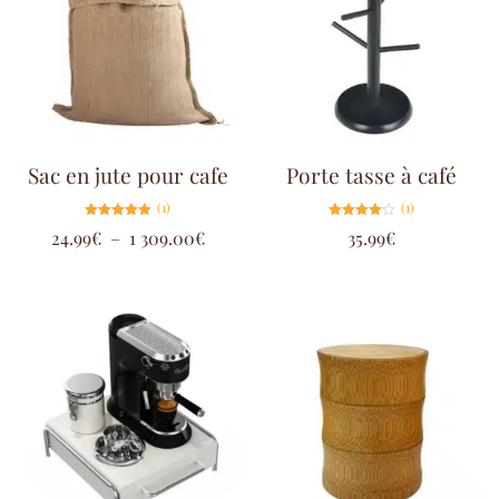
Sac en jute pour cafe
Porte tasse à café
(1)
(1)
Note
Note
24.99
€
–
1 309.00
€
35.99
€
5.00
4.00
sur 5
sur 5