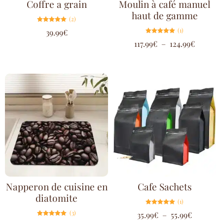
Coffre a grain
Moulin à café manuel
haut de gamme
(2)
Note
(1)
39.99
€
5.00
sur 5
Note
117.99
€
–
124.99
€
5.00
sur 5
Napperon de cuisine en
Cafe Sachets
diatomite
(1)
Note
(3)
35.99
€
–
55.99
€
5.00
sur 5