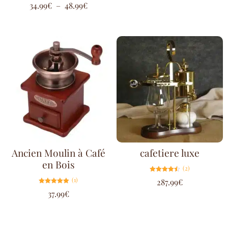
Note
34.99
€
–
48.99
€
5.00
sur 5
Ancien Moulin à Café
cafetiere luxe
en Bois
(2)
Note
(1)
287.99
€
4.50
sur 5
Note
37.99
€
5.00
sur 5