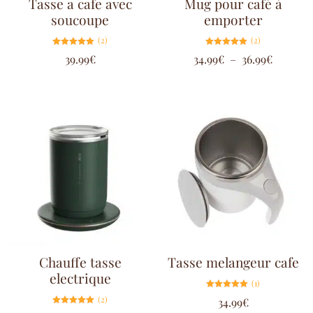
Tasse a cafe avec
Mug pour café à
soucoupe
emporter
(2)
(2)
Note
Note
39.99
€
34.99
€
–
36.99
€
5.00
5.00
sur 5
sur 5
Chauffe tasse
Tasse melangeur cafe
electrique
(1)
Note
(2)
34.99
€
5.00
sur 5
Note