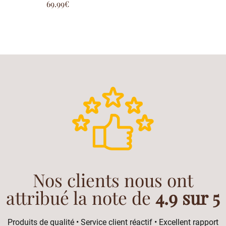
69.99
€
5.00
sur 5
Nos clients nous ont
attribué la note de
4.9 sur 5
Produits de qualité • Service client réactif • Excellent rapport