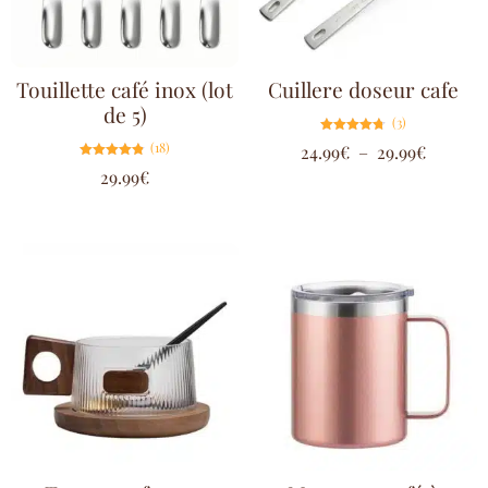
Touillette café inox (lot
Cuillere doseur cafe
de 5)
(3)
Note
(18)
24.99
€
–
29.99
€
4.67
sur 5
Note
29.99
€
4.78
sur 5