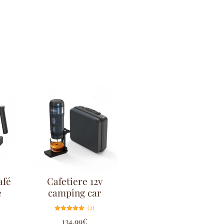
afé
Cafetiere 12v
e
camping car
(2)
Note
134.99
€
5.00