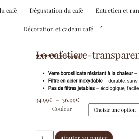
du café
Dégustation du café
Entretien et ra
Décoration et cadeau café
La cafetiere-transpare
(
6
avis client)
Noté
6
5.00
sur 5
basé sur
Verre borosilicate résistant à la chaleur
– s
notations
client
Filtre en acier inoxydable
– durable, sans 
Pas de filtres jetables
– écologique, facile
34.99
€
–
36.99
€
Couleur
Ajouter au panier