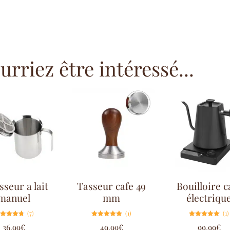
rriez être intéressé...
seur a lait
Tasseur cafe 49
Bouilloire c
manuel
mm
électriqu
(7)
(1)
(1)
Note
Note
Note
36.99
€
49.99
€
99.99
€
4.71
5.00
5.00