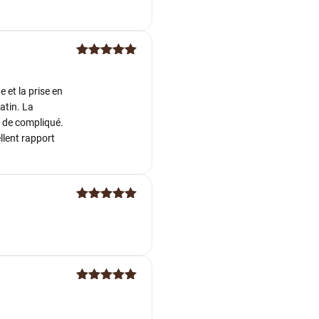
Note
5
sur
5
 et la prise en
atin. La
en de compliqué.
llent rapport
Note
5
sur
5
Note
5
sur
5