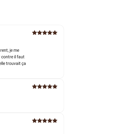
Note
5
sur
5
rent, je me
contre il faut
lle trouvait ça
Note
5
sur
5
Note
5
sur
5