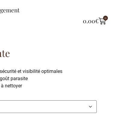
ngement
0
0.00
€
nte
écurité et visibilité optimales
goût parasite
 à nettoyer