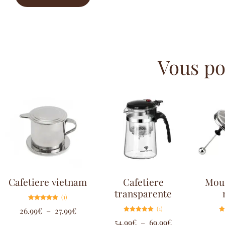
Vous pou
Cafetiere vietnam
Cafetiere
Mous
transparente
(1)
Note
(1)
26.99
€
–
27.99
€
5.00
sur 5
Note
54.99
€
–
69.99
€
5.00