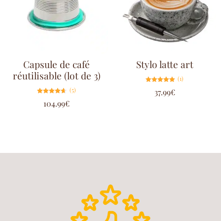
Capsule de café
Stylo latte art
réutilisable (lot de 3)
(1)
Note
(5)
37.99
€
5.00
sur 5
Note
104.99
€
4.60
sur 5