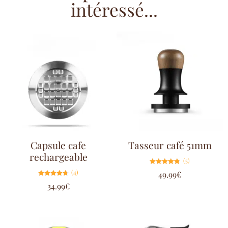
intéressé...
Capsule cafe
Tasseur café 51mm
rechargeable
(5)
Note
(4)
49.99
€
4.80
sur 5
Note
34.99
€
4.75
sur 5