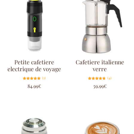
Petite cafetiere
Cafetiere italienne
electrique de voyage
verre
(1)
(4)
Note
Note
84.99
€
59.99
€
5.00
4.75
sur 5
sur 5