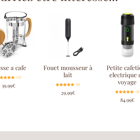
sse a cafe
Fouet mousseur à
Petite cafet
lait
electrique 
(2)
voyage
Note
(1)
39.99
€
5.00
sur 5
Note
(1)
29.99
€
5.00
sur 5
Note
84.99
€
5.00
sur 5