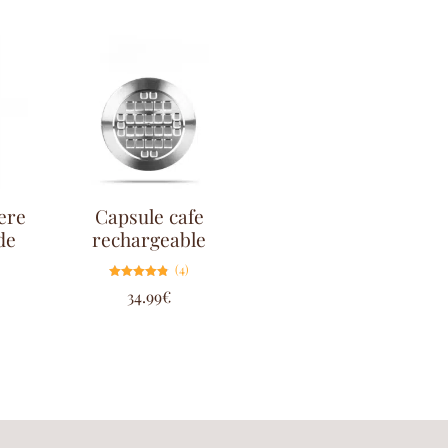
iere
Capsule cafe
de
rechargeable
(4)
Note
34.99
€
4.75
sur 5