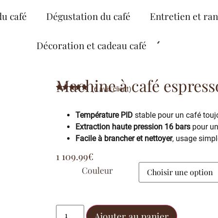
du café
Dégustation du café
Entretien et ra
Décoration et cadeau café
Machine à café espresso
(
6
avis client)
Noté
6
5.00
sur 5
basé sur
Température PID
stable pour un café toujo
notations
client
Extraction haute pression 16 bars
pour un
Facile à brancher et nettoyer
, usage simpl
1 109.99
€
Couleur
Ajouter au panier