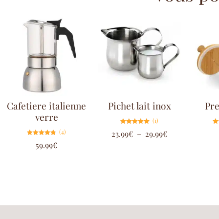
Cafetiere italienne
Pichet lait inox
Pre
verre
(1)
Note
(4)
23.99
€
–
29.99
€
5.00
sur 5
Note
59.99
€
4.75
sur 5