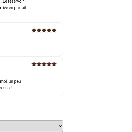
. Le réservoir
rrivé en parfait
Note
5
sur
5
Note
5
sur
5
émol, un peu
resso !