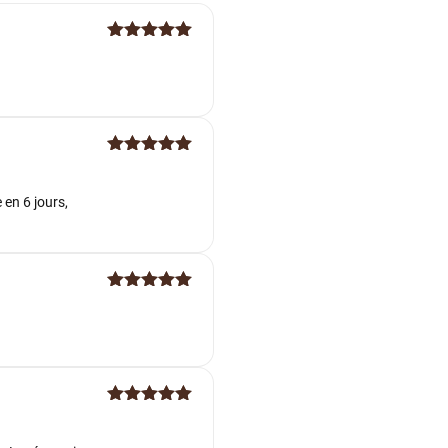
Note
5
sur
5
Note
5
sur
5
 en 6 jours,
Note
5
sur
5
Note
5
sur
5