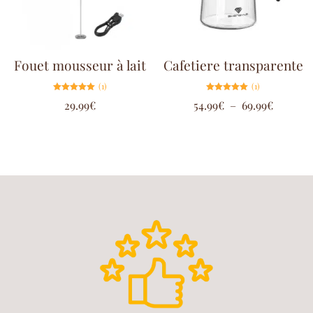
Fouet mousseur à lait
Cafetiere transparente
(1)
(1)
Note
Note
29.99
€
54.99
€
–
69.99
€
5.00
5.00
sur 5
sur 5