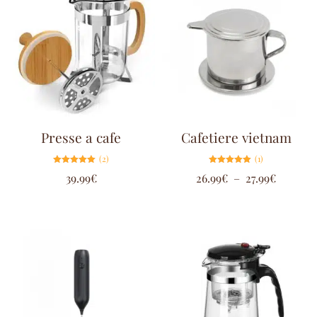
Presse a cafe
Cafetiere vietnam
(2)
(1)
Note
Note
39.99
€
26.99
€
–
27.99
€
5.00
5.00
sur 5
sur 5