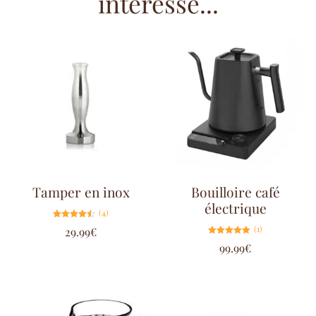
intéressé...
Tamper en inox
Bouilloire café
électrique
(4)
Note
(1)
29.99
€
4.50
sur 5
Note
99.99
€
5.00
sur 5