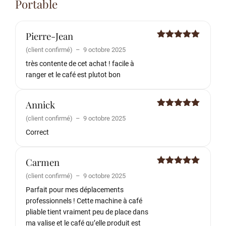
Portable
Pierre-Jean
Note
5
sur
(client confirmé)
–
9 octobre 2025
5
très contente de cet achat ! facile à
ranger et le café est plutot bon
Annick
Note
5
sur
(client confirmé)
–
9 octobre 2025
5
Correct
Carmen
Note
5
sur
(client confirmé)
–
9 octobre 2025
5
Parfait pour mes déplacements
professionnels ! Cette machine à café
pliable tient vraiment peu de place dans
ma valise et le café qu’elle produit est