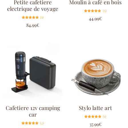
Petite cafetiere
Moulin à café en bois
electrique de voyage
(5)
Note
(1)
44.99
€
4.80
sur 5
Note
84.99
€
5.00
sur 5
Cafetiere 12v camping
Stylo latte art
car
(1)
Note
(2)
37.99
€
5.00
sur 5
Note