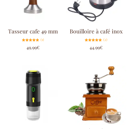
Tasseur cafe 49 mm
Bouilloire à café inox
(1)
(2)
Note
Note
49.99
€
44.99
€
5.00
5.00
sur 5
sur 5