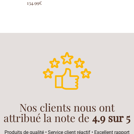
134.99
€
5.00
sur 5
Nos clients nous ont
attribué la note de
4.9 sur 5
Produits de qualité • Service client réactif • Excellent rapport