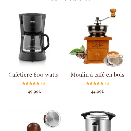
Cafetiere 600 watts
Moulin à café en bois
(5)
(5)
Note
Note
149.99
€
44.99
€
5.00
4.80
sur 5
sur 5