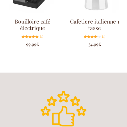
Bouilloire café
Cafetiere italienne 1
électrique
tasse
(1)
(1)
Note
Note
99.99
€
34.99
€
5.00
4.00
sur 5
sur 5