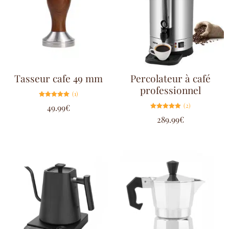
Tasseur cafe 49 mm
Percolateur à café
professionnel
(1)
Note
(2)
49.99
€
5.00
sur 5
Note
289.99
€
5.00
sur 5