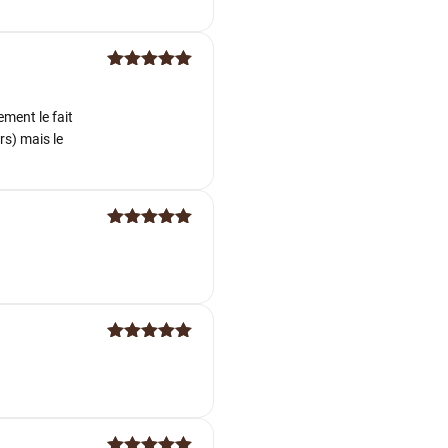
Note
5
sur
5
ement le fait
rs) mais le
Note
5
sur
5
Note
5
sur
5