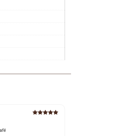
Note
5
sur
5
afé