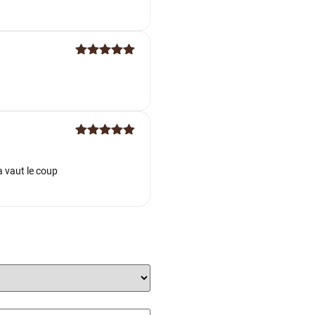
Note
5
sur
5
Note
5
sur
5
a vaut le coup