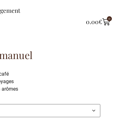
ngement
0
0.00
€
 manuel
café
voyages
s arômes