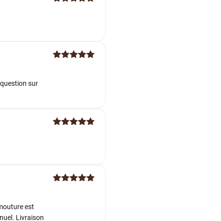
Note
5
sur
5
Note
5
sur
5
 question sur
Note
5
sur
5
Note
5
sur
5
mouture est
nuel. Livraison