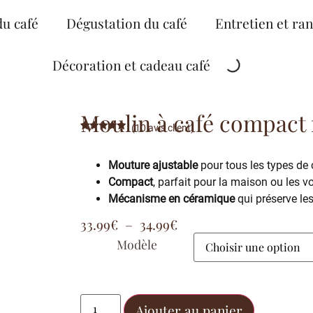
du café
Dégustation du café
Entretien et ra
Décoration et cadeau café
Moulin à café compact
(
10
avis client)
Noté
10
5.00
sur 5
basé sur
Mouture ajustable
pour tous les types de 
notations
client
Compact
, parfait pour la maison ou les 
Mécanisme en céramique
qui préserve le
33.99
€
–
34.99
€
Modèle
Ajouter au panier