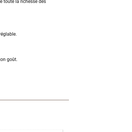
e toute la richesse des
églable.
ton goût.