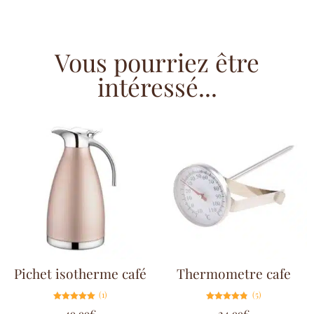
Vous pourriez être
intéressé...
Pichet isotherme café
Thermometre cafe
(1)
(5)
Note
Note
49.99
€
24.99
€