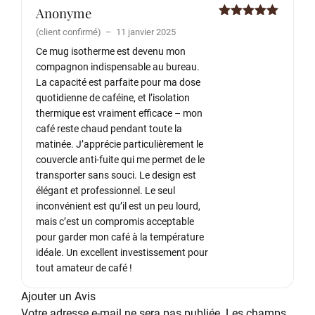
Anonyme
Note
5
sur
(client confirmé)
–
11 janvier 2025
5
Ce mug isotherme est devenu mon
compagnon indispensable au bureau.
La capacité est parfaite pour ma dose
quotidienne de caféine, et l’isolation
thermique est vraiment efficace – mon
café reste chaud pendant toute la
matinée. J’apprécie particulièrement le
couvercle anti-fuite qui me permet de le
transporter sans souci. Le design est
élégant et professionnel. Le seul
inconvénient est qu’il est un peu lourd,
mais c’est un compromis acceptable
pour garder mon café à la température
idéale. Un excellent investissement pour
tout amateur de café !
Ajouter un Avis
Votre adresse e-mail ne sera pas publiée.
Les champs