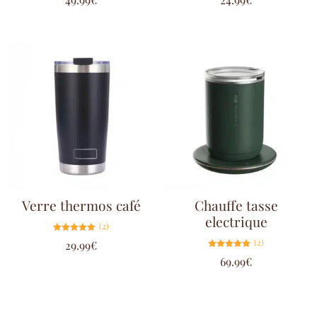
5.00
4.80
sur 5
sur 5
Verre thermos café
Chauffe tasse
electrique
(2)
Note
(2)
29.99
€
5.00
sur 5
Note
69.99
€
5.00
sur 5