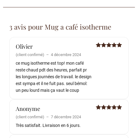
3 avis pour
Mug a café isotherme
Olivier
Note
5
sur
(client confirmé)
–
4 décembre 2024
5
ce mug isotherme est top! mon café
reste chaud pdt des heures, parfait pr
les longues journées de travail. le design
est sympa et il ne fuit pas. seul bémol:
un peu lourd mais ça vaut le coup
Anonyme
Note
5
sur
(client confirmé)
–
7 décembre 2024
5
Très satisfait. Livraison en 6 jours.