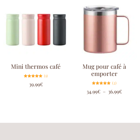
Mini thermos café
Mug pour café à
emporter
(1)
Note
(2)
39.99
€
5.00
sur 5
Note
34.99
€
–
36.99
€
5.00
sur 5