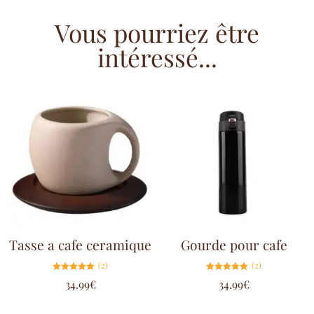
Vous pourriez être
intéressé...
Tasse a cafe ceramique
Gourde pour cafe
(2)
(2)
Note
Note
34.99
€
34.99
€
5.00
5.00
sur 5
sur 5