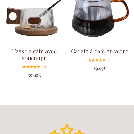
Tasse a cafe avec
Carafe à café en verre
soucoupe
(3)
Note
(2)
29.99
€
4.67
sur 5
Note
39.99
€
5.00
sur 5