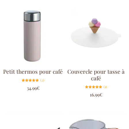
Petit thermos pour café
Couvercle pour tasse à
café
(2)
Note
(1)
34.99
€
5.00
sur 5
Note
16.99
€
5.00
sur 5