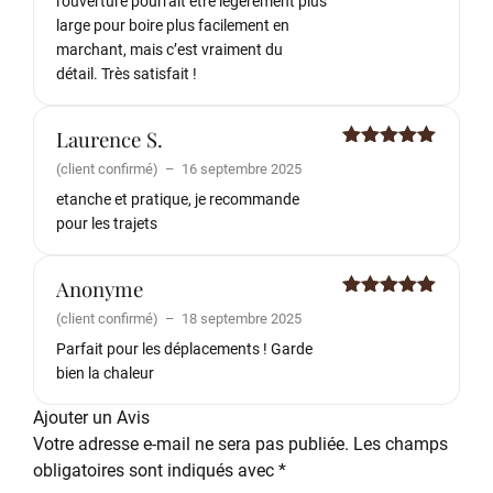
l’ouverture pourrait être légèrement plus
large pour boire plus facilement en
marchant, mais c’est vraiment du
détail. Très satisfait !
Laurence S.
Note
5
sur
(client confirmé)
–
16 septembre 2025
5
etanche et pratique, je recommande
pour les trajets
Anonyme
Note
5
sur
(client confirmé)
–
18 septembre 2025
5
Parfait pour les déplacements ! Garde
bien la chaleur
Ajouter un Avis
Votre adresse e-mail ne sera pas publiée.
Les champs
obligatoires sont indiqués avec
*