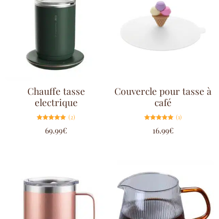
Chauffe tasse
Couvercle pour tasse à
electrique
café
(2)
(1)
Note
Note
69.99
€
16.99
€
5.00
5.00
sur 5
sur 5