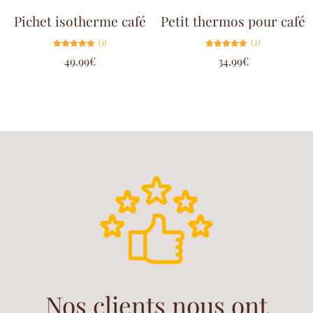
Pichet isotherme café
Petit thermos pour café
(1)
(2)
Note
Note
49.99
€
34.99
€
5.00
5.00
sur 5
sur 5
Nos clients nous ont