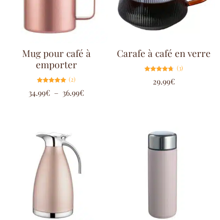
Mug pour café à
Carafe à café en verre
emporter
(3)
Note
(2)
29.99
€
4.67
sur 5
Note
34.99
€
–
36.99
€
5.00
sur 5