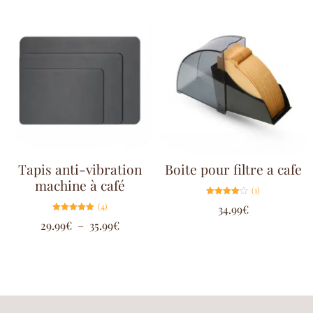
Tapis anti-vibration
Boite pour filtre a cafe
machine à café
(1)
Note
(4)
34.99
€
4.00
sur 5
Note
29.99
€
–
35.99
€
5.00
sur 5