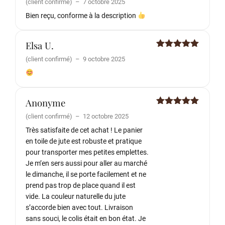
(client confirmé)
–
7 octobre 2025
sur 5
Bien reçu, conforme à la description
Elsa U.
Note
5
sur
(client confirmé)
–
9 octobre 2025
5
Anonyme
Note
5
sur
(client confirmé)
–
12 octobre 2025
5
Très satisfaite de cet achat ! Le panier
en toile de jute est robuste et pratique
pour transporter mes petites emplettes.
Je m’en sers aussi pour aller au marché
le dimanche, il se porte facilement et ne
prend pas trop de place quand il est
vide. La couleur naturelle du jute
s’accorde bien avec tout. Livraison
sans souci, le colis était en bon état. Je