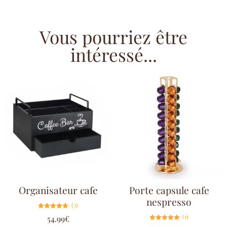
Vous pourriez être
intéressé...
Organisateur cafe
Porte capsule cafe
nespresso
(3)
Note
(1)
54.99
€
5.00
sur 5
Note