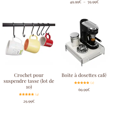
49.99
€
–
59.99
€
5.00
sur 5
Crochet pour
Boite à dosettes café
suspendre tasse (lot de
(2)
10)
Note
69.99
€
5.00
sur 5
(4)
Note
29.99
€
5.00
sur 5