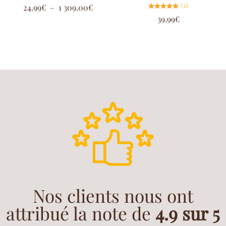
Note
(2)
24.99
€
–
1 309.00
€
5.00
sur 5
Note
39.99
€
5.00
sur 5
Nos clients nous ont
attribué la note de
4.9 sur 5