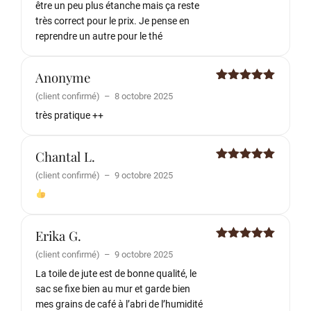
être un peu plus étanche mais ça reste
très correct pour le prix. Je pense en
reprendre un autre pour le thé
Anonyme
Note
5
sur
(client confirmé)
–
8 octobre 2025
5
très pratique ++
Chantal L.
Note
5
sur
(client confirmé)
–
9 octobre 2025
5
Erika G.
Note
5
sur
(client confirmé)
–
9 octobre 2025
5
La toile de jute est de bonne qualité, le
sac se fixe bien au mur et garde bien
mes grains de café à l’abri de l’humidité