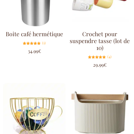
Boite café hermétique
Crochet pour
suspendre tasse (lot de
(1)
10)
Note
34.99
€
5.00
sur 5
(4)
Note
29.99
€
5.00
sur 5