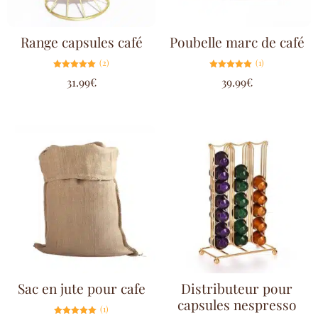
Range capsules café
Poubelle marc de café
(2)
(1)
Note
Note
31.99
€
39.99
€
5.00
5.00
sur 5
sur 5
Sac en jute pour cafe
Distributeur pour
capsules nespresso
(1)