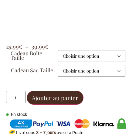
25.99
€
–
39.99
€
Cadeau Boîte
Taille
Cadeau Sac Taille
Ajouter au panier
En stock
Livré sous
3 – 7 jours
avec La Poste