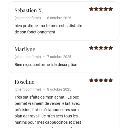
Sebastien X.
Note
5
sur
(client confirmé)
–
6 octobre 2025
5
bien pratique, ma femme est satisfaite
de son fonctionnement
Marilyne
Note
5
sur
(client confirmé)
–
7 octobre 2025
5
Bien reçu, conforme à la description
Roseline
Note
5
sur
(client confirmé)
–
8 octobre 2025
5
Très satisfaite de mon achat ! Le bec
permet vraiment de verser le lait avec
précision, fini les éclaboussures sur le
plan de travail. Je m’en sers tous les
matins pour mes cappuccinos et c’est