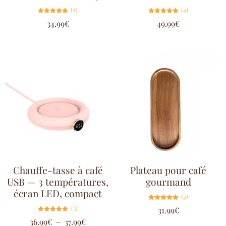
(2)
(4)
Note
Note
34.99
€
49.99
€
5.00
5.00
sur 5
sur 5
Chauffe-tasse à café
Plateau pour café
USB — 3 températures,
gourmand
écran LED, compact
(4)
Note
(3)
31.99
€
5.00
sur 5
Note
36.99
€
–
37.99
€
5.00