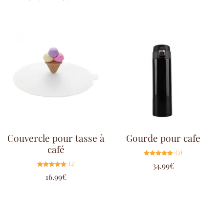
sur 5
Couvercle pour tasse à
Gourde pour cafe
café
(2)
Note
(1)
34.99
€
5.00
sur 5
Note
16.99
€
5.00
sur 5