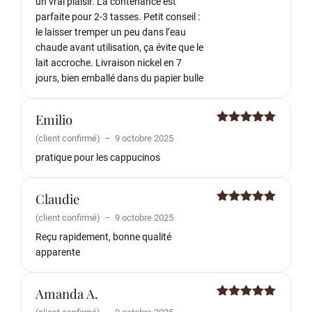
un vrai plaisir. La contenance est
parfaite pour 2-3 tasses. Petit conseil :
le laisser tremper un peu dans l’eau
chaude avant utilisation, ça évite que le
lait accroche. Livraison nickel en 7
jours, bien emballé dans du papier bulle
Emilio
Note
5
sur
(client confirmé)
–
9 octobre 2025
5
pratique pour les cappucinos
Claudie
Note
5
sur
(client confirmé)
–
9 octobre 2025
5
Reçu rapidement, bonne qualité
apparente
Amanda A.
Note
5
sur