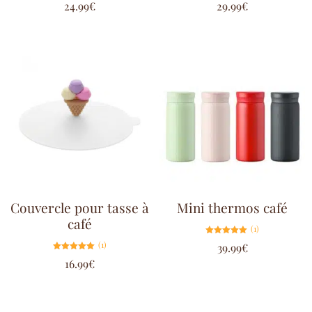
24.99
€
29.99
€
5.00
4.67
sur 5
sur 5
Couvercle pour tasse à
Mini thermos café
café
(1)
Note
(1)
39.99
€
5.00
sur 5
Note
16.99
€
5.00
sur 5