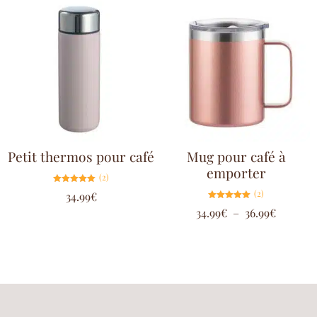
Petit thermos pour café
Mug pour café à
emporter
(2)
Note
(2)
34.99
€
5.00
sur 5
Note
34.99
€
–
36.99
€
5.00
sur 5