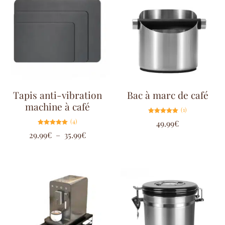
Tapis anti-vibration
Bac à marc de café
machine à café
(1)
Note
(4)
49.99
€
5.00
sur 5
Note
29.99
€
–
35.99
€
5.00
sur 5