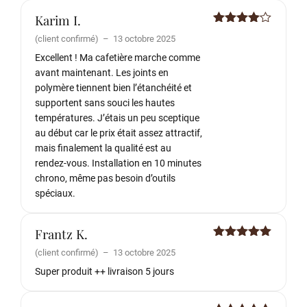
Karim I.
Note
4
(client confirmé)
–
13 octobre 2025
sur 5
Excellent ! Ma cafetière marche comme
avant maintenant. Les joints en
polymère tiennent bien l’étanchéité et
supportent sans souci les hautes
températures. J’étais un peu sceptique
au début car le prix était assez attractif,
mais finalement la qualité est au
rendez-vous. Installation en 10 minutes
chrono, même pas besoin d’outils
spéciaux.
Frantz K.
Note
5
sur
(client confirmé)
–
13 octobre 2025
5
Super produit ++ livraison 5 jours