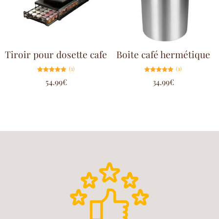
Tiroir pour dosette cafe
Boite café hermétique
(1)
(1)
Note
Note
54.99
€
34.99
€
5.00
5.00
sur 5
sur 5