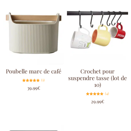
Poubelle marc de café
Crochet pour
suspendre tasse (lot de
(1)
10)
Note
39.99
€
5.00
sur 5
(4)
Note
29.99
€
5.00
sur 5