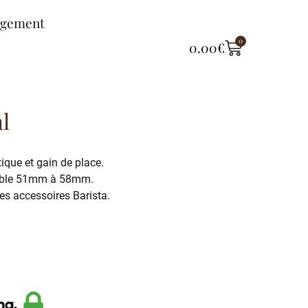
ngement
0
0.00
€
l
tique et gain de place.
tible 51mm à 58mm.
es accessoires Barista.