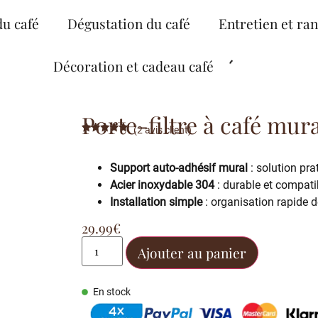
du café
Dégustation du café
Entretien et ra
Décoration et cadeau café
Porte-filtre à café mura
(
2
avis client)
Noté
2
5.00
sur 5
basé sur
Support auto-adhésif mural
: solution pra
notations
client
Acier inoxydable 304
: durable et compa
Installation simple
: organisation rapide d
29.99
€
Ajouter au panier
En stock