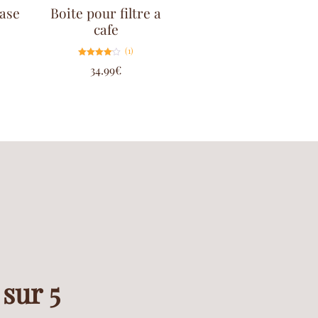
ase
Boite pour filtre a
cafe
(1)
Note
34.99
€
4.00
sur 5
 sur 5