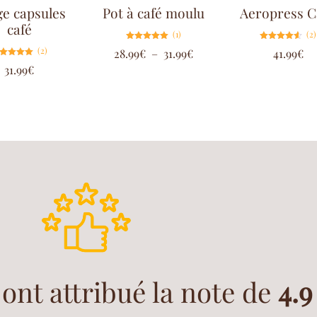
e capsules
Pot à café moulu
Aeropress C
café
(1)
(2)
Note
Note
(2)
28.99
€
–
31.99
€
41.99
€
5.00
4.50
sur 5
sur 5
Note
31.99
€
5.00
sur 5
 ont attribué la note de
4.9