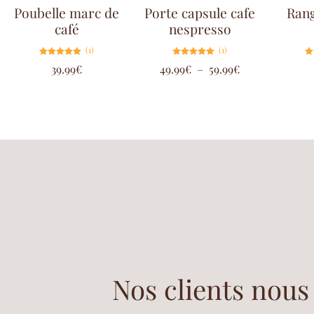
Poubelle marc de
Porte capsule cafe
Rang
café
nespresso
(1)
(1)
Note
Note
39.99
€
49.99
€
–
59.99
€
5.00
5.00
sur 5
sur 5
Nos clients nous