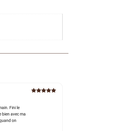
Note
5
sur
5
ain. Fini le
re bien avec ma
e quand on