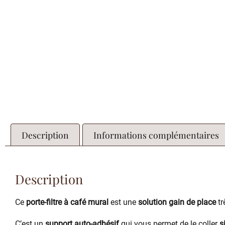
Description
Informations complémentaires
Description
Ce
porte-filtre à café mural
est une
solution gain de place
tr
C’est un
support auto-adhésif
qui vous permet de le coller
s