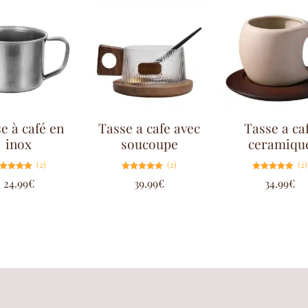
e à café en
Tasse a cafe avec
Tasse a ca
inox
soucoupe
ceramiqu
(2)
(2)
(2)
Note
Note
Note
24.99
€
39.99
€
34.99
€
5.00
5.00
5.00
sur 5
sur 5
sur 5