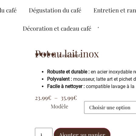
du café
Dégustation du café
Entretien et ra
Décoration et cadeau café
Pot au lait inox
(
4
avis client)
Noté
4
5.00
sur 5
basé sur
Robuste et durable :
en acier inoxydable rés
notations
client
Polyvalent :
mousseur, latte art et pichet 
Facile à nettoyer :
compatible lavage à la m
23.99
€
–
35.99
€
Modèle
Ajouter au panier