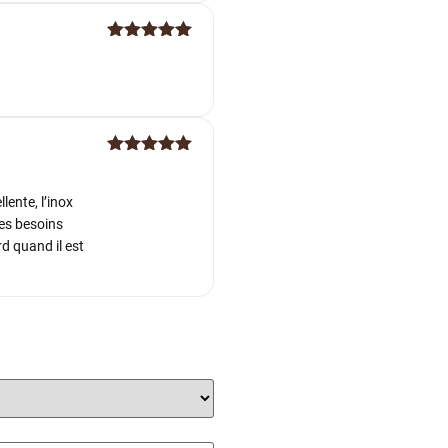
Note
5
sur
5
Note
5
sur
5
lente, l’inox
mes besoins
rd quand il est