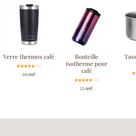
Verre thermos café
Bouteille
Tass
isotherme pour
(2)
café
Note
29.99
€
5.00
sur 5
(2)
Note
25.99
€
5.00
sur 5