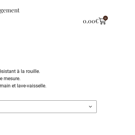
ngement
0
0.00
€
istant à la rouille.
de mesure.
ain et lave-vaisselle.