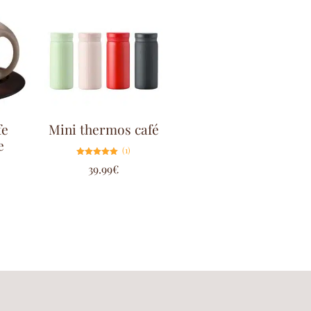
fe
Mini thermos café
e
(1)
Note
39.99
€
5.00
sur 5