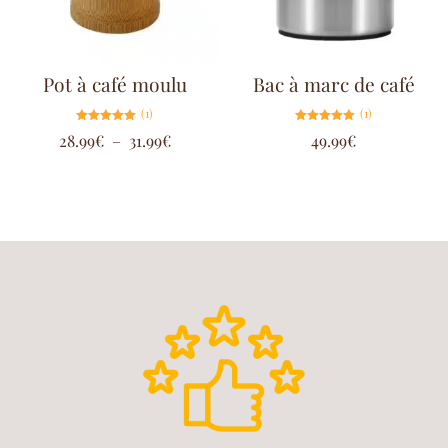
Pot à café moulu
Bac à marc de café
(1)
(1)
Note
Note
28.99
€
–
31.99
€
49.99
€
5.00
5.00
sur 5
sur 5