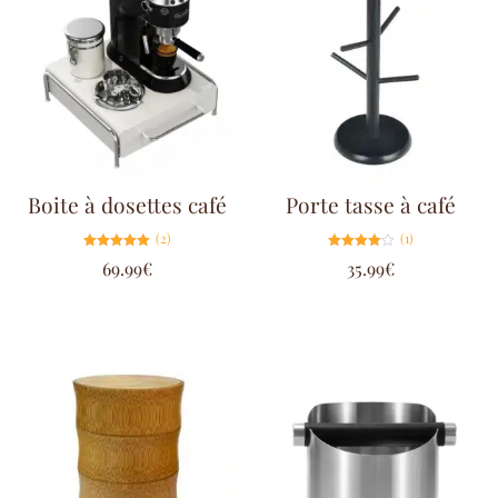
Boite à dosettes café
Porte tasse à café
(2)
(1)
Note
Note
69.99
€
35.99
€
5.00
4.00
sur 5
sur 5