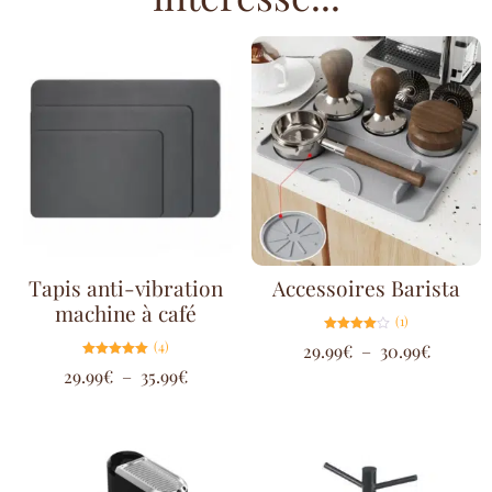
Tapis anti-vibration
Accessoires Barista
machine à café
(1)
Note
(4)
29.99
€
–
30.99
€
4.00
sur 5
Note
29.99
€
–
35.99
€
5.00
sur 5