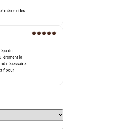
Note
5
sur
5
ssé même si les
Note
5
sur
5
 déçu du
ulièrement la
and nécessaire.
tif pour