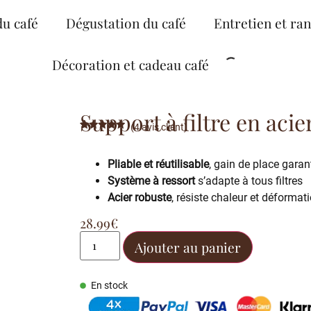
du café
Dégustation du café
Entretien et ra
Décoration et cadeau café
Support à filtre en acie
(
4
avis client)
Noté
4
4.75
sur 5
basé sur
Pliable et réutilisable
, gain de place garan
notations
client
Système à ressort
s’adapte à tous filtres
Acier robuste
, résiste chaleur et déformat
28.99
€
Ajouter au panier
En stock