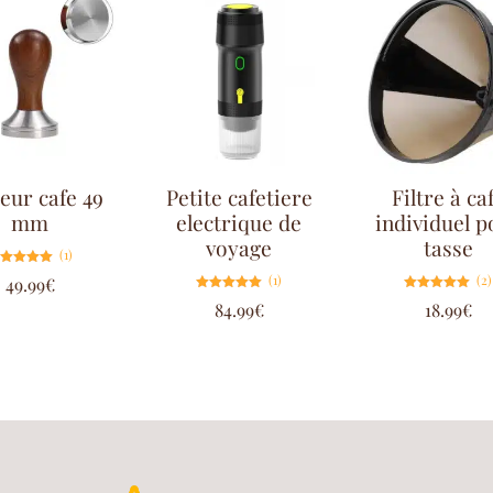
eur cafe 49
Petite cafetiere
Filtre à ca
mm
electrique de
individuel p
voyage
tasse
(1)
Note
(1)
(2)
49.99
€
5.00
sur 5
Note
Note
84.99
€
18.99
€
5.00
5.00
sur 5
sur 5