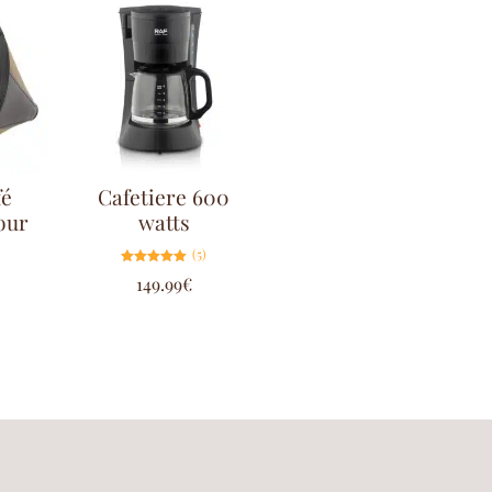
fé
Cafetiere 600
our
watts
(5)
Note
149.99
€
5.00
sur 5