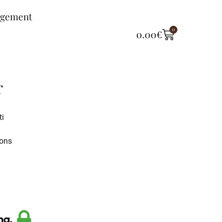
ngement
0
0.00
€
r
ti
ions