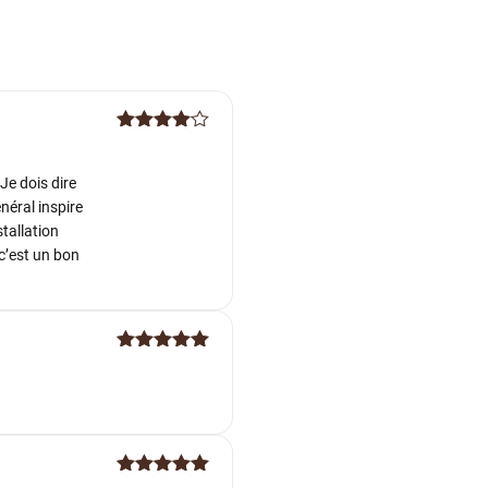
Note
4
sur 5
Je dois dire
néral inspire
tallation
 c’est un bon
Note
5
sur
5