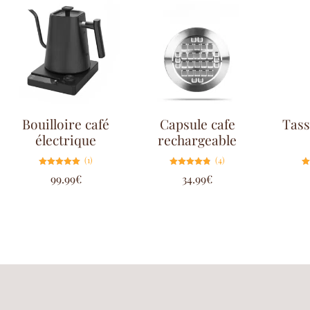
Bouilloire café
Capsule cafe
Tass
électrique
rechargeable
(1)
(4)
Note
Note
99.99
€
34.99
€
5.00
4.75
sur 5
sur 5