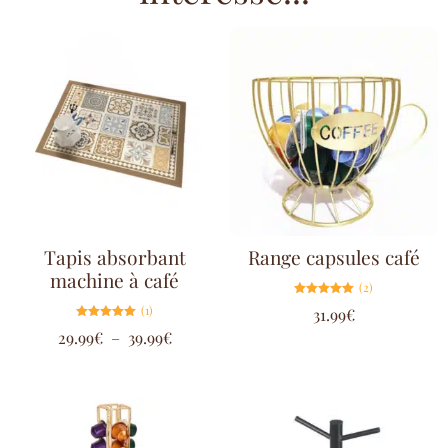
Tapis absorbant
Range capsules café
machine à café
(2)
Note
(1)
31.99
€
5.00
sur 5
Note
29.99
€
–
39.99
€
5.00
sur 5