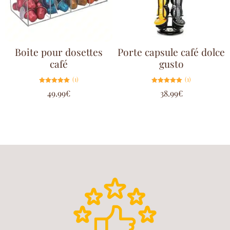
Boite pour dosettes
Porte capsule café dolce
café
gusto
(1)
(1)
Note
Note
49.99
€
38.99
€
5.00
5.00
sur 5
sur 5