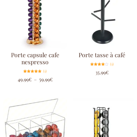
Porte capsule cafe
Porte tasse à café
nespresso
(1)
Note
(1)
35.99
€
4.00
sur 5
Note
49.99
€
–
59.99
€
5.00
sur 5