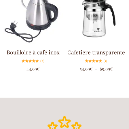
Bouilloire à café inox
Cafetiere transparente
(2)
(1)
Note
Note
44.99
€
54.99
€
–
69.99
€
5.00
5.00
sur 5
sur 5