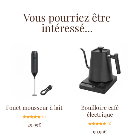
Vous pourriez être
intéressé...
Fouet mousseur à lait
Bouilloire café
électrique
(1)
Note
(1)
29.99
€
5.00
sur 5
Note
99.99
€
5.00