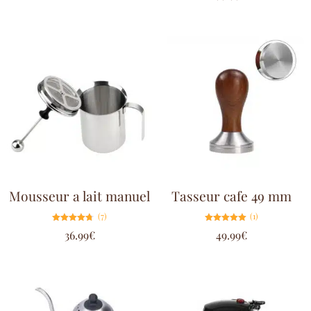
sur 5
Mousseur a lait manuel
Tasseur cafe 49 mm
(7)
(1)
Note
Note
36.99
€
49.99
€
4.71
5.00
sur 5
sur 5