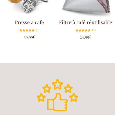
Presse a cafe
Filtre à café réutilisable
(2)
(2)
Note
Note
39.99
€
24.99
€
5.00
5.00
sur 5
sur 5