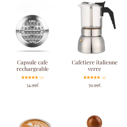
Capsule cafe
Cafetiere italienne
rechargeable
verre
(4)
(4)
Note
Note
34.99
€
59.99
€
4.75
4.75
sur 5
sur 5