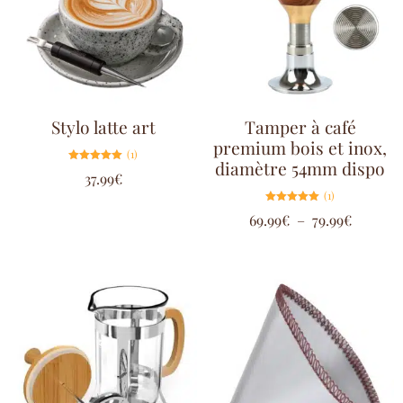
Stylo latte art
Tamper à café
premium bois et inox,
(1)
diamètre 54mm dispo
Note
37.99
€
5.00
sur 5
(1)
Note
69.99
€
–
79.99
€
5.00
sur 5