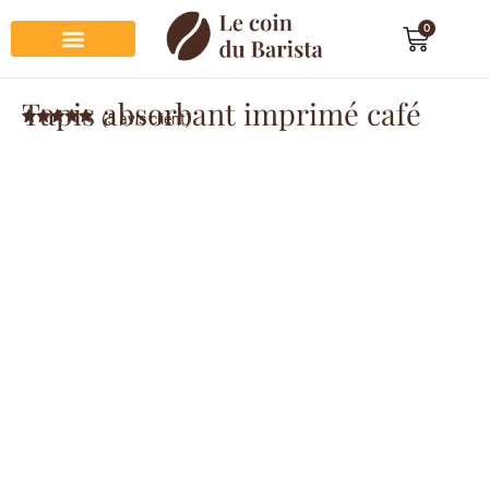
0
Préparation du café
Dégustation du café
Entretien et rangement
Décoration et cadeau café
Tapis absorbant imprimé café
(
5
avis client)
Noté
5
4.80
sur 5
basé sur
notations
client