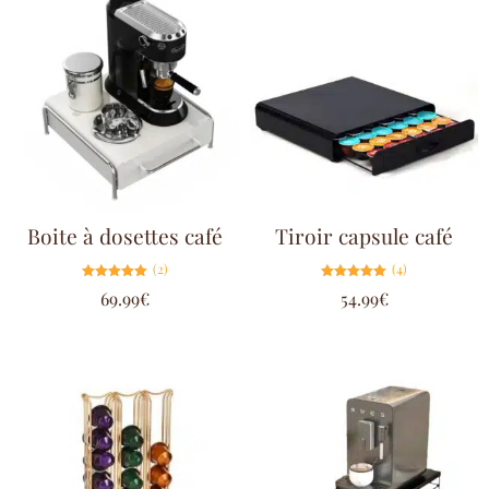
Boite à dosettes café
Tiroir capsule café
(2)
(4)
Note
Note
69.99
€
54.99
€
5.00
5.00
sur 5
sur 5