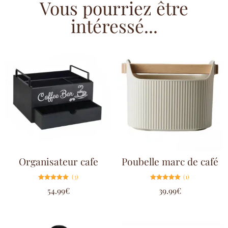
Vous pourriez être
intéressé...
Organisateur cafe
Poubelle marc de café
(3)
(1)
Note
Note
54.99
€
39.99
€
5.00
5.00
sur 5
sur 5