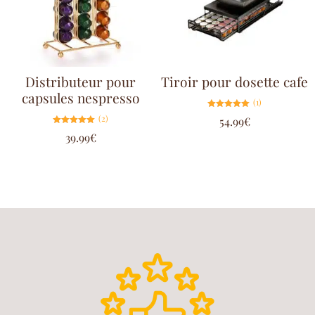
Distributeur pour
Tiroir pour dosette cafe
capsules nespresso
(1)
Note
(2)
54.99
€
5.00
sur 5
Note
39.99
€
5.00
sur 5