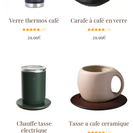
Verre thermos café
Carafe à café en verre
(2)
(3)
Note
Note
29.99
€
29.99
€
5.00
4.67
sur 5
sur 5
Chauffe tasse
Tasse a cafe ceramique
electrique
(2)