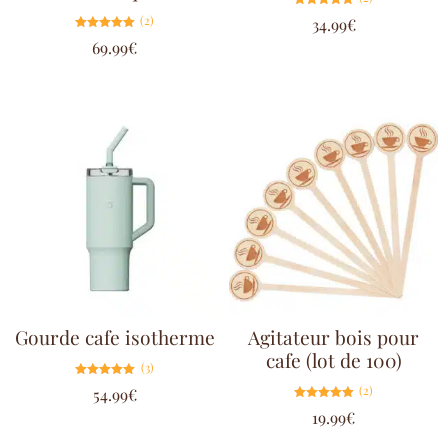
Note
(2)
34.99
€
5.00
sur 5
Note
69.99
€
5.00
sur 5
Gourde cafe isotherme
Agitateur bois pour
cafe (lot de 100)
(3)
Note
(2)
54.99
€
5.00
sur 5
Note
19.99
€
5.00
sur 5