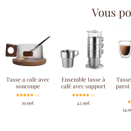
Vous pou
Tasse a cafe avec
Ensemble tasse à
Tasse
soucoupe
café avec support
paroi 
(2)
(3)
Note
Note
39.99
€
42.99
€
5.00
5.00
sur 5
sur 5
34.9