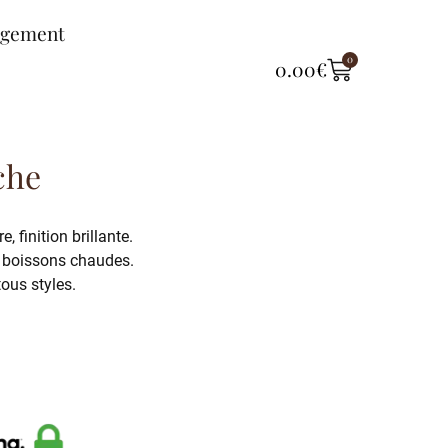
ngement
0
0.00
€
che
, finition brillante.
r boissons chaudes.
tous styles.