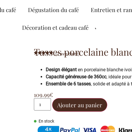
du café
Dégustation du café
Entretien et ra
Décoration et cadeau café
Tasses porcelaine blan
(
2
avis client)
Noté
2
5.00
sur 5
basé sur
Design élégant
en porcelaine blanche ivoire
notations
client
Capacité généreuse de 360cc
, idéale pou
Ensemble de 6 tasses
, solide et adapté à 
109.99
€
Ajouter au panier
En stock