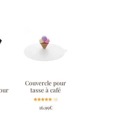
Couvercle pour
our
tasse à café
(1)
Note
16.99
€
5.00
sur 5