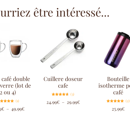
rriez être intéressé...
 café double
Cuillere doseur
Bouteille
verre (lot de
cafe
isotherme p
2 ou 4)
café
(3)
Note
(1)
(2)
24.99
€
–
29.99
€
4.67
sur 5
Note
Note
9
€
–
49.99
€
25.99
€
5.00
5.00
sur 5
sur 5