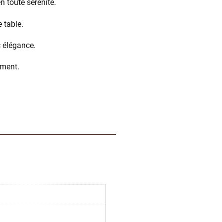
n toute sérénité.
 table.
c élégance.
mment.