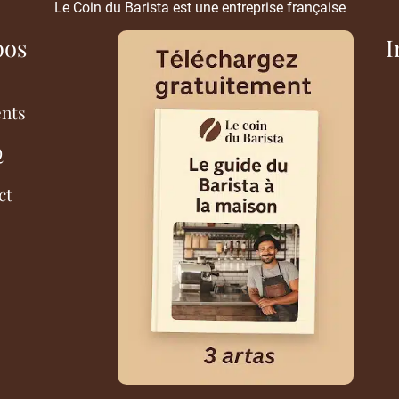
Le Coin du Barista est une entreprise française
pos
I
ents
Q
ct