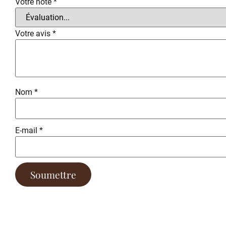
Votre note
*
Votre avis
*
Nom
*
E-mail
*