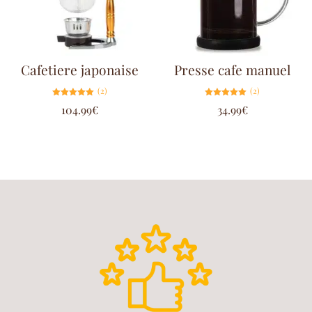
Cafetiere japonaise
Presse cafe manuel
(2)
(2)
Note
Note
104.99
€
34.99
€
5.00
5.00
sur 5
sur 5