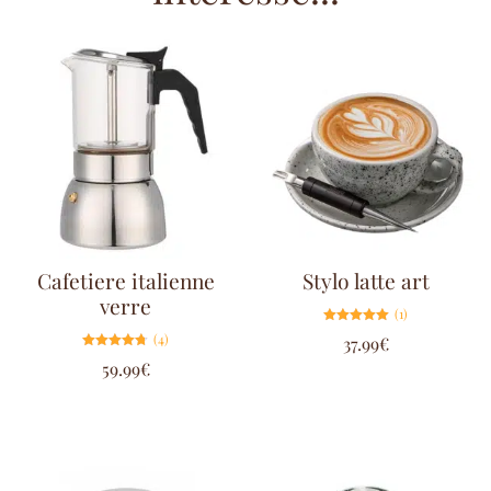
Cafetiere italienne
Stylo latte art
verre
(1)
Note
(4)
37.99
€
5.00
sur 5
Note
59.99
€
4.75
sur 5