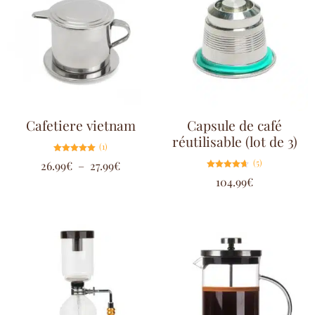
Cafetiere vietnam
Capsule de café
réutilisable (lot de 3)
(1)
Note
(5)
26.99
€
–
27.99
€
5.00
sur 5
Note
104.99
€
4.60
sur 5