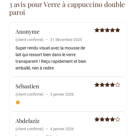
3 avis pour
Verre à cappuccino double
paroi
Anonyme
Note
5
sur
(client confirmé)
–
31 décembre 2025
5
Super rendu visuel avec la mousse de
lait qui ressort bien dans le verre
transparent ! Reçu rapidement et bien
emballé, rien à redire
Sébastien
Note
4
(client confirmé)
–
3 janvier 2026
sur 5
Abdelaziz
Note
4
(client confirmé)
–
4 janvier 2026
sur 5