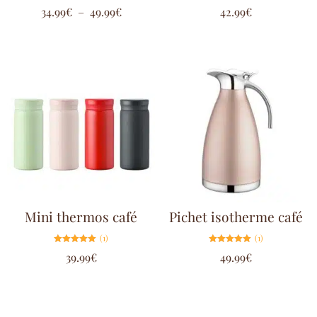
Note
Note
34.99
€
–
49.99
€
42.99
€
5.00
5.00
sur 5
sur 5
Mini thermos café
Pichet isotherme café
(1)
(1)
Note
Note
39.99
€
49.99
€
5.00
5.00
sur 5
sur 5