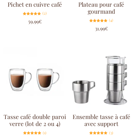
Pichet en cuivre café
Plateau pour café
gourmand
(2)
Note
(4)
59.99
€
5.00
sur 5
Note
31.99
€
5.00
sur 5
Tasse café double paroi
Ensemble tasse à café
verre (lot de 2 ou 4)
avec support
(1)
(3)