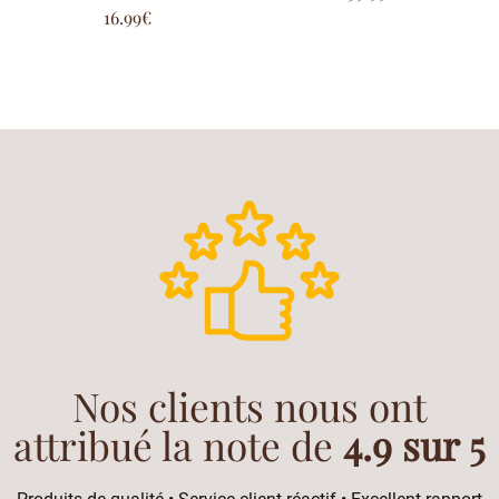
sur 5
Note
16.99
€
5.00
sur 5
Nos clients nous ont
attribué la note de
4.9 sur 5