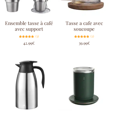
Ensemble tasse à café
Tasse a cafe avec
avec support
soucoupe
(3)
(2)
Note
Note
42.99
€
39.99
€
5.00
5.00
sur 5
sur 5