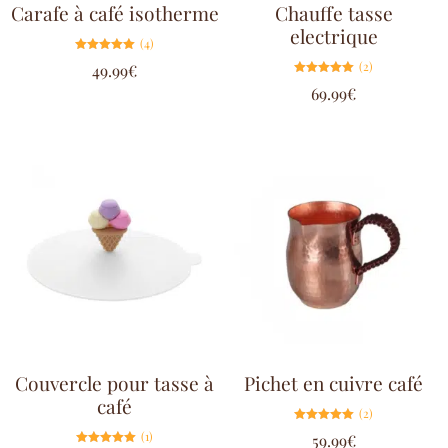
Carafe à café isotherme
Chauffe tasse
electrique
(4)
Note
(2)
49.99
€
5.00
sur 5
Note
69.99
€
5.00
sur 5
Couvercle pour tasse à
Pichet en cuivre café
café
(2)
Note
(1)
59.99
€
5.00