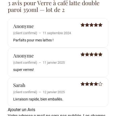
3 avis pour
Verre à café latte double
paroi 350ml — lot de 2
Anonyme
Note
5
sur
(client confirmé)
–
11 septembre 2024
5
Parfaits pour mes lattes !
Anonyme
Note
5
sur
(client confirmé)
–
11 janvier 2025
5
super verres!
Sarah
Note
4
(client confirmé)
–
12 janvier 2025
sur 5
Livraison rapide, bien emballés.
Ajouter un Avis
Votre adresse e-mail ne sera pas publiée.
Les champs