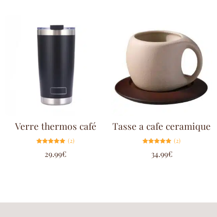
Verre thermos café
Tasse a cafe ceramique
(2)
(2)
Note
Note
29.99
€
34.99
€
5.00
5.00
sur 5
sur 5