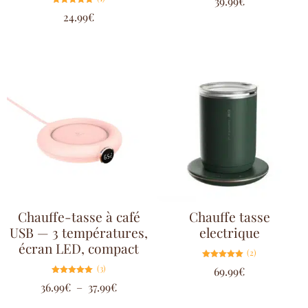
39.99
€
5.00
sur 5
Note
24.99
€
5.00
sur 5
Chauffe-tasse à café
Chauffe tasse
USB — 3 températures,
electrique
écran LED, compact
(2)
Note
(3)
69.99
€
5.00
sur 5
Note
36.99
€
–
37.99
€
5.00
sur 5