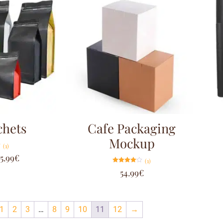
chets
Cafe Packaging
Mockup
(1)
55.99
€
(1)
Note
54.99
€
4.00
sur 5
1
2
3
…
8
9
10
11
12
→