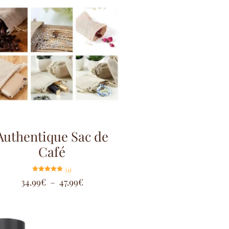
Authentique Sac de
Café
(1)
Note
34.99
€
–
47.99
€
5.00
sur 5