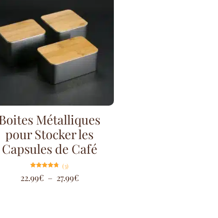
Boites Métalliques
pour Stocker les
Capsules de Café
(3)
Note
22.99
€
–
27.99
€
4.67
sur 5