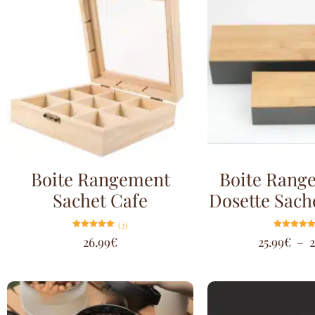
Boite Rangement
Boite Rang
Sachet Cafe
Dosette Sach
(2)
Note
Note
26.99
€
25.99
€
–
2
5.00
5.00
sur 5
sur 5