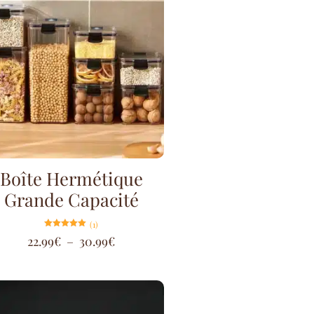
Boîte Hermétique
Grande Capacité
(1)
Note
22.99
€
–
30.99
€
5.00
sur 5