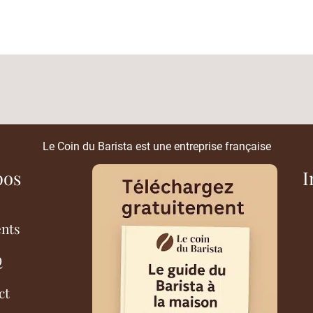
Le Coin du Barista est une entreprise française
pos
I
ents
Q
ct