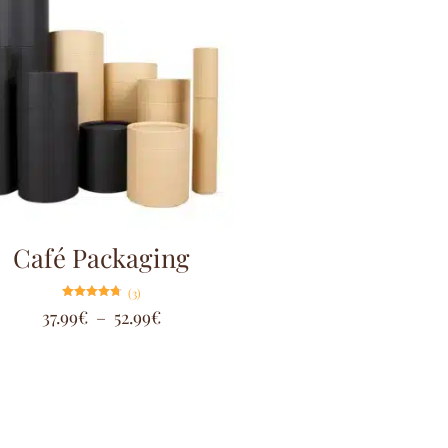
Café Packaging
(3)
Note
37.99
€
–
52.99
€
4.67
sur 5