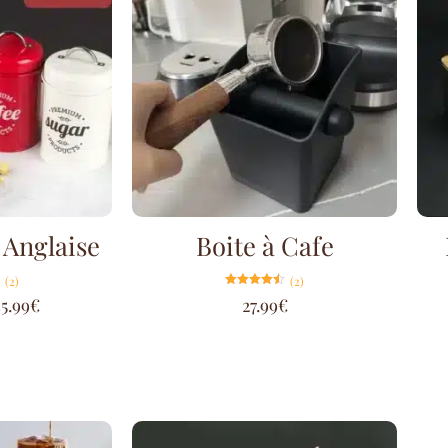
 Anglaise
Boite à Cafe
(2)
(2)
Note
35.99
€
27.99
€
4.50
sur 5