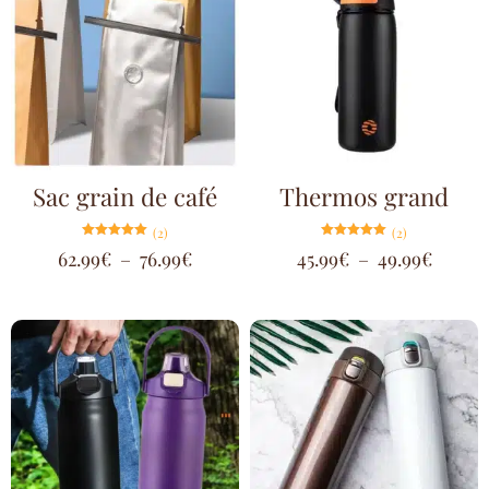
Sac grain de café
Thermos grand
(2)
(2)
Note
Note
62.99
€
–
76.99
€
45.99
€
–
49.99
€
5.00
5.00
sur 5
sur 5