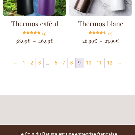
Thermos café 1l
Thermos blanc
(4)
(2)
Note
Note
38.99
€
–
46.99
€
26.99
€
–
27.99
€
5.00
4.50
sur 5
sur 5
←
1
2
3
…
6
7
8
9
10
11
12
→
Le Coin du Barista est une entreprise française