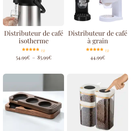
Distributeur de café
Distributeur de café
isotherme
à grain
(5)
(5)
Note
Note
54.99
€
–
85.99
€
44.99
€
4.80
5.00
sur 5
sur 5