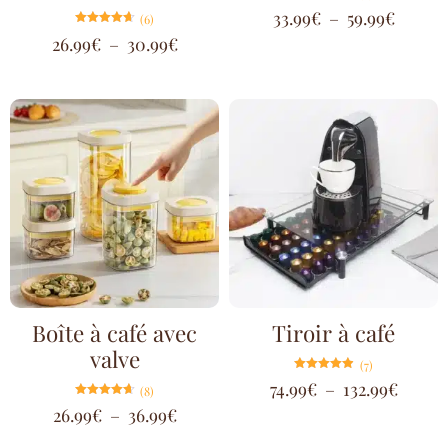
Note
33.99
€
–
59.99
€
(6)
4.88
sur 5
Note
26.99
€
–
30.99
€
4.67
sur 5
Boîte à café avec
Tiroir à café
valve
(7)
Note
74.99
€
–
132.99
€
(8)
4.86
sur 5
Note
26.99
€
–
36.99
€
4.63
sur 5