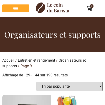
0
Préparation du café
Dégustation du café
Entretien et rangement
Décoration et cadeau café
Organisateurs et supports
Accueil
/
Entretien et rangement
/
Organisateurs et
supports
/ Page 9
Affichage de 129–144 sur 190 résultats