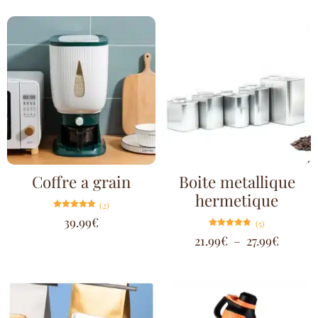
Coffre a grain
Boite metallique
hermetique
(2)
Note
39.99
€
(5)
5.00
sur 5
Note
21.99
€
–
27.99
€
4.80
sur 5