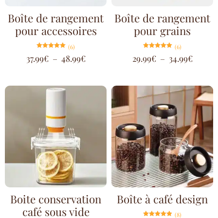
Boîte de rangement
Boîte de rangement
pour accessoires
pour grains
(6)
(6)
Note
Note
37.99
€
–
48.99
€
29.99
€
–
34.99
€
5.00
5.00
sur 5
sur 5
Boite conservation
Boîte à café design
café sous vide
(8)