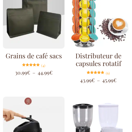
Grains de café sacs
Distributeur de
capsules rotatif
(4)
Note
30.99
€
–
44.99
€
(6)
5.00
sur 5
Note
43.99
€
–
45.99
€
5.00
sur 5