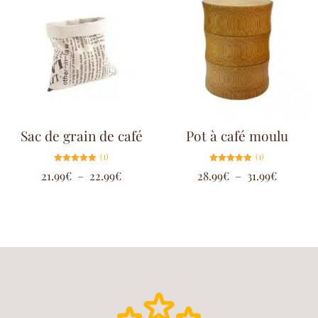
Sac de grain de café
Pot à café moulu
(1)
(1)
Note
Note
21.99
€
–
22.99
€
28.99
€
–
31.99
€
5.00
5.00
sur 5
sur 5