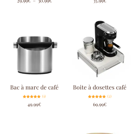
29.99
€
–
30.99
€
35.99
€
4.00
4.00
sur 5
sur 5
Bac à marc de café
Boite à dosettes café
(1)
(2)
Note
Note
49.99
€
69.99
€
5.00
5.00
sur 5
sur 5