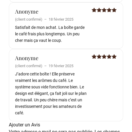
Anonyme
Note
5
sur
(client confirmé)
–
18 février 2025
5
Satisfait de mon achat. La boîte garde
le café frais plus longtemps. Un peu
cher mais ça vaut le coup.
Anonyme
Note
5
sur
(client confirmé)
–
19 février 2025
5
J’adore cette boîte ! Elle préserve
vraiment les arômes du café. Le
système sous vide fonctionne bien. Le
design est élégant, ça fait joli sur le plan
de travail. Un peu chère mais c’est un
investissement pour les amateurs de
café.
Ajouter un Avis
Votre adresse e-mail ne sera pas publiée.
Les champs