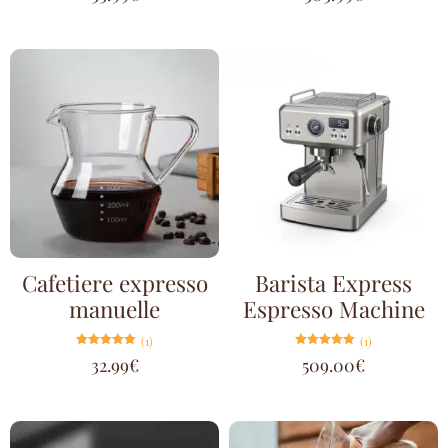
sur 5
sur 5
Cafetiere expresso
Barista Express
manuelle
Espresso Machine
(1)
(1)
Note
Note
32.99
€
509.00
€
5.00
5.00
sur 5
sur 5