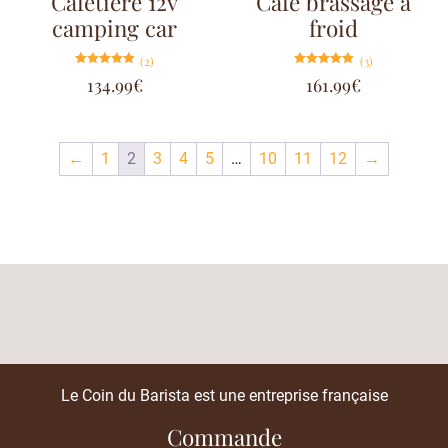
Cafetiere 12v
Café brassage à
camping car
froid
(2)
(3)
Note
Note
134.99
€
161.99
€
5.00
5.00
sur 5
sur 5
←
1
2
3
4
5
…
10
11
12
→
Le Coin du Barista est une entreprise française
Commande