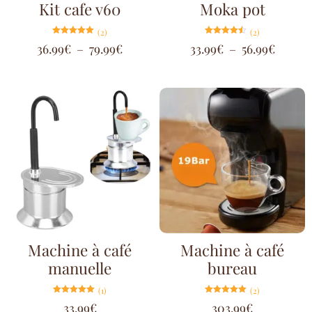
Kit cafe v60
Moka pot
(2)
(2)
Note
Note
36.99
€
–
79.99
€
33.99
€
–
56.99
€
5.00
4.50
sur 5
sur 5
Machine à café
Machine à café
manuelle
bureau
(1)
(2)
Note
Note
33.99
€
303.99
€
5.00
5.00