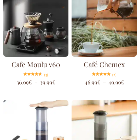
Cafe Moulu v60
Café Chemex
(3)
(2)
Note
Note
36.99
€
–
39.99
€
46.99
€
–
49.99
€
4.67
5.00
sur 5
sur 5