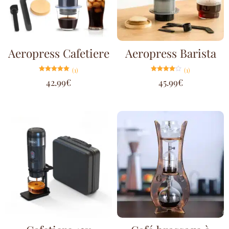
Aeropress Cafetiere
Aeropress Barista
(1)
(1)
Note
Note
42.99
€
45.99
€
5.00
4.00
sur 5
sur 5