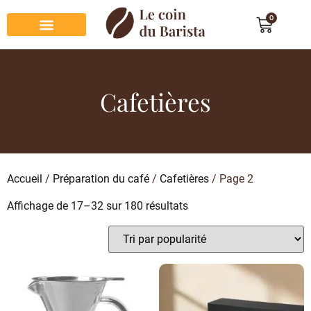
0
Préparation du café
Dégustation du café
Entretien et rangement
Décoration et cadeau café
Cafetières
Accueil
/
Préparation du café
/
Cafetières
/ Page 2
Affichage de 17–32 sur 180 résultats