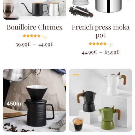
Bouilloire Chemex
French press moka
pot
(3)
Note
39.99
€
–
44.99
€
(7)
5.00
sur 5
Note
44.99
€
–
63.99
€
5.00
sur 5