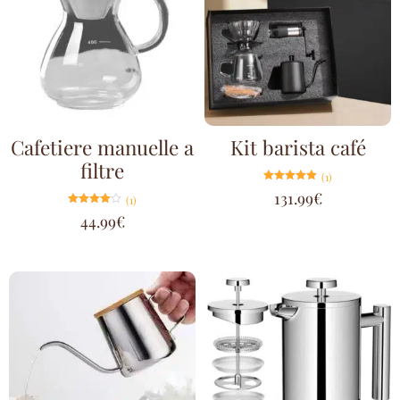
Cafetiere manuelle a
Kit barista café
filtre
(1)
Note
131.99
€
(1)
5.00
sur 5
Note
44.99
€
4.00
sur 5