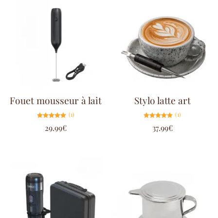
Fouet mousseur à lait
Stylo latte art
(1)
(1)
Note
Note
29.99
€
37.99
€
5.00
5.00
sur 5
sur 5