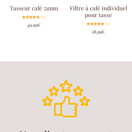
Tasseur café 51mm
Filtre à café individuel
pour tasse
(5)
Note
(2)
49.99
€
4.80
sur 5
Note
18.99
€
5.00
sur 5