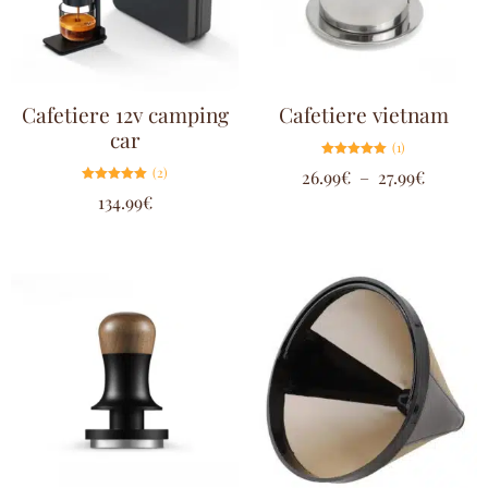
Cafetiere 12v camping
Cafetiere vietnam
car
(1)
Note
(2)
26.99
€
–
27.99
€
5.00
sur 5
Note
134.99
€
5.00
sur 5